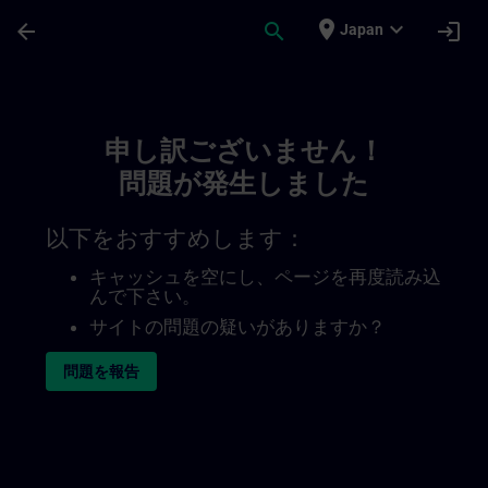
メインコンテンツ
ページが読み込まれました
place
expand_more
arrow_back
search
login
Japan
Toc | SITRAIN
申し訳ございません！
問題が発生しました
以下をおすすめします：
キャッシュを空にし、ページを再度読み込
んで下さい。
サイトの問題の疑いがありますか？
問題を報告