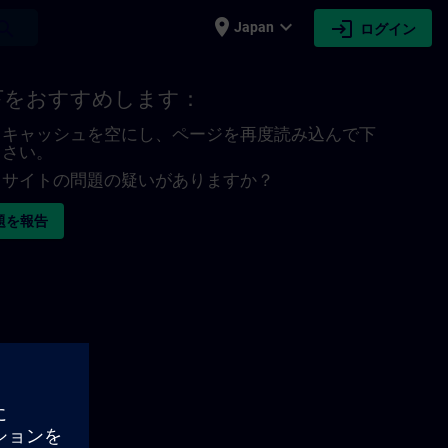
place
expand_more
login
earch
Japan
ログイン
下をおすすめします：
キャッシュを空にし、ページを再度読み込んで下
さい。
サイトの問題の疑いがありますか？
題を報告