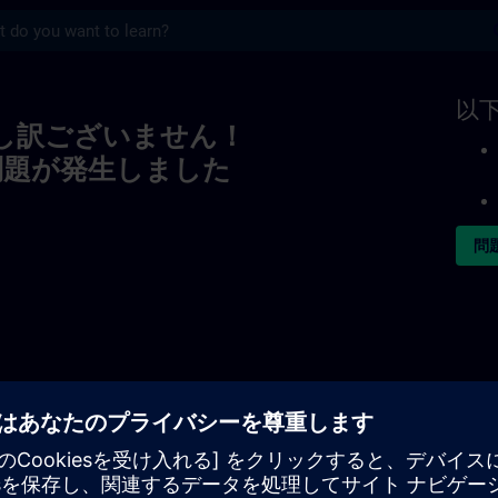
s
以
し訳ございません！
問題が発生しました
問