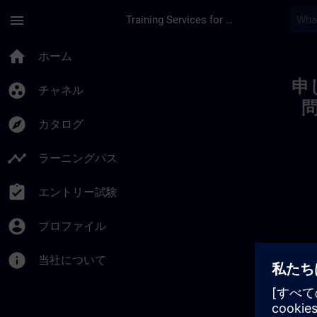
メインコンテンツ
ページが読み込まれました
menu
Training Services for Digital Industries
Toc | SITRAIN
home
ホーム
申
group_work
チャネル
explore
カタログ
timeline
ラーニングパス
assignment_turned_in
エントリー試験
account_circle
プロファイル
info
当社について