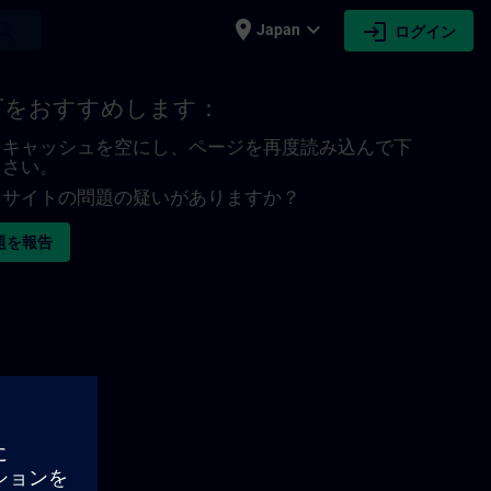
place
expand_more
login
earch
Japan
ログイン
下をおすすめします：
キャッシュを空にし、ページを再度読み込んで下
さい。
サイトの問題の疑いがありますか？
題を報告