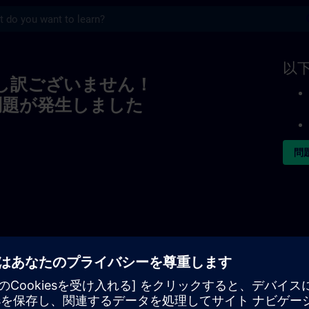
s
以
し訳ございません！
問題が発生しました
問