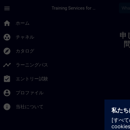
メインコンテンツ
ページが読み込まれました
menu
Training Services for Digital Industries
Toc | SITRAIN
home
ホーム
申
group_work
チャネル
explore
カタログ
timeline
ラーニングパス
assignment_turned_in
エントリー試験
account_circle
プロファイル
info
当社について