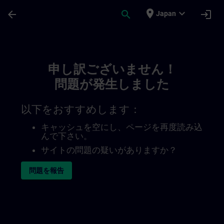
メインコンテンツ
ページが読み込まれました
place
expand_more
arrow_back
search
login
Japan
Toc | SITRAIN
申し訳ございません！
問題が発生しました
以下をおすすめします：
キャッシュを空にし、ページを再度読み込
んで下さい。
サイトの問題の疑いがありますか？
問題を報告