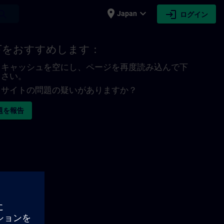
place
expand_more
login
earch
Japan
ログイン
下をおすすめします：
キャッシュを空にし、ページを再度読み込んで下
さい。
サイトの問題の疑いがありますか？
題を報告