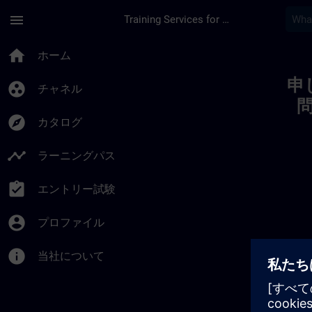
メインコンテンツ
ページが読み込まれました
menu
Training Services for Digital Industries
Toc | SITRAIN
home
ホーム
申
group_work
チャネル
explore
カタログ
timeline
ラーニングパス
assignment_turned_in
エントリー試験
account_circle
プロファイル
info
当社について