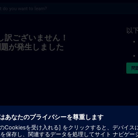
s
以
し訳ございません！
問題が発生しました
問