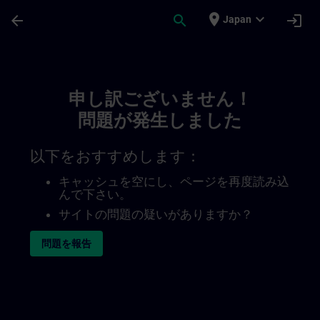
メインコンテンツ
ページが読み込まれました
place
expand_more
arrow_back
search
login
Japan
Toc | SITRAIN
申し訳ございません！
問題が発生しました
以下をおすすめします：
キャッシュを空にし、ページを再度読み込
んで下さい。
サイトの問題の疑いがありますか？
問題を報告