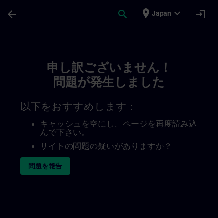
メインコンテンツ
ページが読み込まれました
place
expand_more
arrow_back
search
login
Japan
Toc | SITRAIN
申し訳ございません！
問題が発生しました
以下をおすすめします：
キャッシュを空にし、ページを再度読み込
んで下さい。
サイトの問題の疑いがありますか？
問題を報告