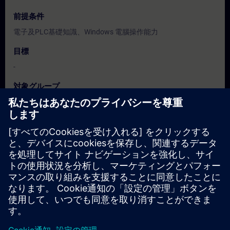
前提条件
電子及PLC基礎知識、Windows 電腦操作能力
目標
-
対象グループ
程式設計人員、調機/試俥工程人員、服務/維護工程人員、操作
人員
日付と登録日
現在利用可能なイベントはありません
コースのリクエストリストに登録していただければ、新しい日
程が決定次第、お知らせいたします。
通知サービスを有効にする