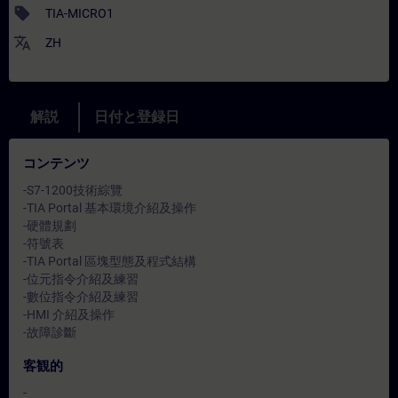
sell
TIA-MICRO1
translate
ZH
解説
日付と登録日
コンテンツ
-S7-1200技術綜覽
-TIA Portal 基本環境介紹及操作
-硬體規劃
-符號表
-TIA Portal 區塊型態及程式結構
-位元指令介紹及練習
-數位指令介紹及練習
-HMI 介紹及操作
-故障診斷
客観的
-