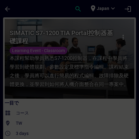
メインコンテンツ
ページが読み込まれました
place
expand_more
arrow_back
search
login
Japan
コース - SIMATIC S7-1200 TIA Por
SIMATIC S7-1200 TIA Portal控制器基
more_vert
礎課程
Learning Event - Classroom
本課程幫助學員熟悉S7-1200控制器，在課程中學員將
學習到硬體規劃、參數設定及標準指令編輯。課程結束
之後，學員將可以進行簡易的程式編輯、故障排除及硬
體更換，並學習到如何將人機介面整合在同一專案中。
一目で
widgets
コース
where_to_vote
TW
access_time
3 days