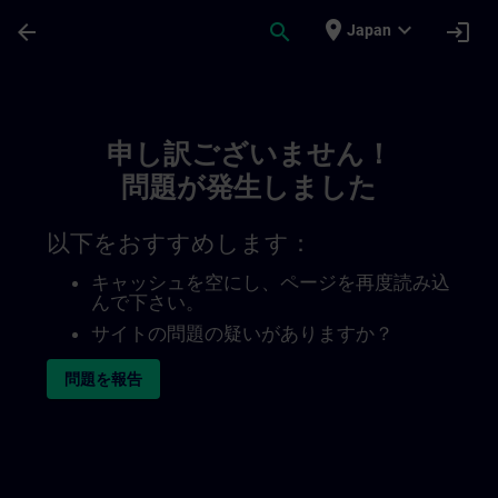
メインコンテンツ
ページが読み込まれました
place
expand_more
arrow_back
search
login
Japan
Toc | SITRAIN
申し訳ございません！
問題が発生しました
以下をおすすめします：
キャッシュを空にし、ページを再度読み込
んで下さい。
サイトの問題の疑いがありますか？
問題を報告