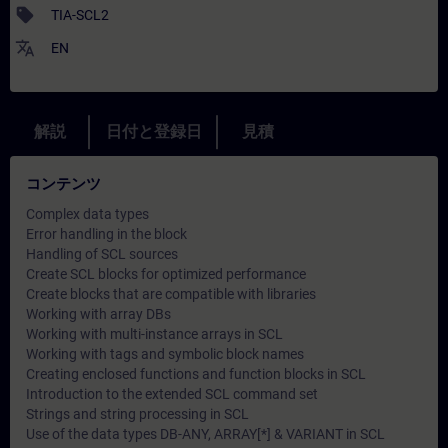
sell
TIA-SCL2
translate
EN
解説
日付と登録日
見積
コンテンツ
Complex data types
Error handling in the block
Handling of SCL sources
Create SCL blocks for optimized performance
Create blocks that are compatible with libraries
Working with array DBs
Working with multi-instance arrays in SCL
Working with tags and symbolic block names
Creating enclosed functions and function blocks in SCL
Introduction to the extended SCL command set
Strings and string processing in SCL
Use of the data types DB-ANY, ARRAY[*] & VARIANT in SCL