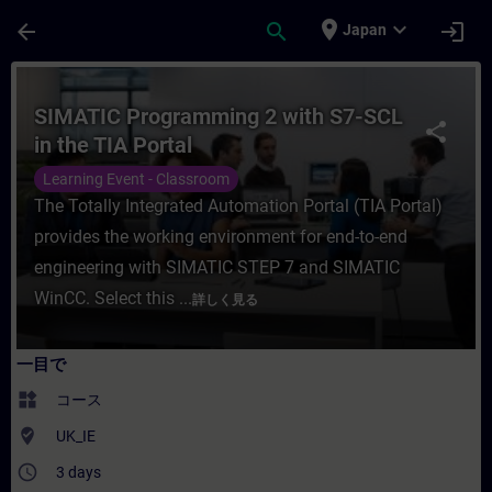
メインコンテンツ
ページが読み込まれました
place
expand_more
arrow_back
search
login
Japan
コース - SIMATIC Programming 2 with 
SIMATIC Programming 2 with S7-SCL
share
in the TIA Portal
Learning Event - Classroom
The Totally Integrated Automation Portal (TIA Portal)
provides the working environment for end-to-end
engineering with SIMATIC STEP 7 and SIMATIC
WinCC. Select this ...
詳しく見る
一目で
widgets
コース
where_to_vote
UK_IE
access_time
3 days