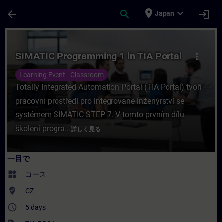
メインコンテンツ
ページが読み込まれました
place
expand_more
arrow_back
search
login
Japan
コース - SIMATIC Programming 1 in T
SIMATIC Programming 1 in TIA Portal
more_vert
Learning Event - Classroom
Totally Integrated Automation Portal (TIA Portal) tvoří
pracovní prostředí pro integrované inženýrství se
systémem SIMATIC STEP 7. V tomto prvním dílu
školení progra...
詳しく見る
一目で
widgets
コース
where_to_vote
CZ
access_time
5 days