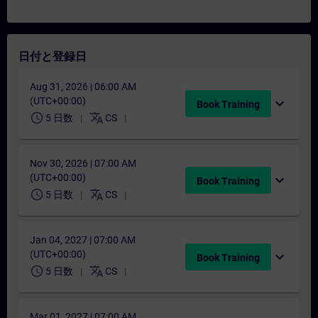
日付と登録日
Aug 31, 2026 | 06:00 AM
(UTC+00:00)
expand_more
Book Training
schedule
translate
5 日数
CS
Nov 30, 2026 | 07:00 AM
(UTC+00:00)
expand_more
Book Training
schedule
translate
5 日数
CS
Jan 04, 2027 | 07:00 AM
(UTC+00:00)
expand_more
Book Training
schedule
translate
5 日数
CS
Mar 01, 2027 | 07:00 AM