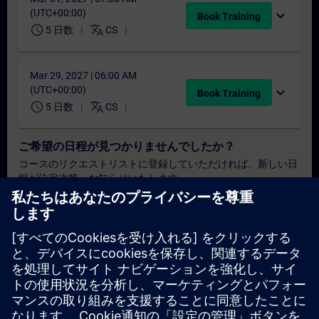
(UTC+00:00)
expand_more
Book Training
schedule
translate
5 日数
CS
Mar 29, 2027 | 06:00 AM
(UTC+00:00)
expand_more
Book Training
schedule
translate
5 日数
CS
ご希望の日程が見つかりませんでしたか？
コースのリクエストリストに登録していただければ、新しい日
程が決定次第、お知らせいたします。
通知サービスを有効にする
個別見積もり
本トレーニングの標準価格表（例：購買部門向け）をご希望の
場合は、以下のリンクをクリックしてください。まず、お客様
の基本情報をご入力いただくと、その後、見積書がメールで送