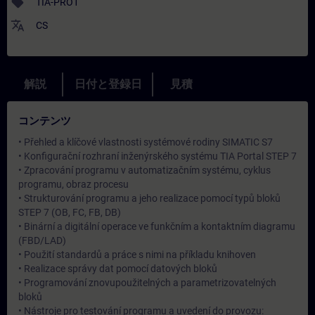
sell
TIA-PRO1
translate
CS
解説
日付と登録日
見積
コンテンツ
• Přehled a klíčové vlastnosti systémové rodiny SIMATIC S7
• Konfigurační rozhraní inženýrského systému TIA Portal STEP 7
• Zpracování programu v automatizačním systému, cyklus
programu, obraz procesu
• Strukturování programu a jeho realizace pomocí typů bloků
STEP 7 (OB, FC, FB, DB)
• Binární a digitální operace ve funkčním a kontaktním diagramu
(FBD/LAD)
• Použití standardů a práce s nimi na příkladu knihoven
• Realizace správy dat pomocí datových bloků
• Programování znovupoužitelných a parametrizovatelných
bloků
• Nástroje pro testování programu a uvedení do provozu: