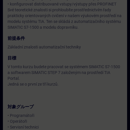
• konfigurovat distribuované vstupy/výstupy přes PROFINET
Své teoretické znalosti si prohloubíte prostřednictvím řady
prakticky orientovaných cvičení v našem výukovém prostředí na
modelu systému TIA. Ten se skládá z automatizačního systému
SIMATIC S7-1500 a modelu dopravníku.
前提条件
Základní znalosti automatizační techniky
目標
V tomto kurzu budete pracovat se systémem SIMATIC S7-1500
a softwarem SIMATIC STEP 7 založeným na prostředí TIA
Portal.
Jedná se o první ze tří kurzů.
対象グループ
• Programátoři
• Operátoři
• Servisní technici