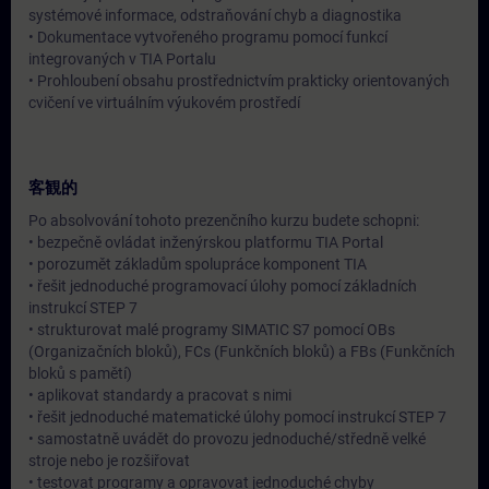
systémové informace, odstraňování chyb a diagnostika
• Dokumentace vytvořeného programu pomocí funkcí
integrovaných v TIA Portalu
• Prohloubení obsahu prostřednictvím prakticky orientovaných
cvičení ve virtuálním výukovém prostředí
客観的
Po absolvování tohoto prezenčního kurzu budete schopni:
• bezpečně ovládat inženýrskou platformu TIA Portal
• porozumět základům spolupráce komponent TIA
• řešit jednoduché programovací úlohy pomocí základních
instrukcí STEP 7
• strukturovat malé programy SIMATIC S7 pomocí OBs
(Organizačních bloků), FCs (Funkčních bloků) a FBs (Funkčních
bloků s pamětí)
• aplikovat standardy a pracovat s nimi
• řešit jednoduché matematické úlohy pomocí instrukcí STEP 7
• samostatně uvádět do provozu jednoduché/středně velké
stroje nebo je rozšiřovat
• testovat programy a opravovat jednoduché chyby