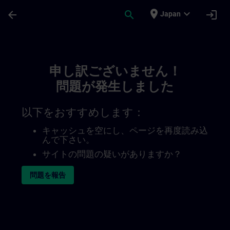
メインコンテンツ
ページが読み込まれました
place
expand_more
arrow_back
search
login
Japan
Toc | SITRAIN
申し訳ございません！
問題が発生しました
以下をおすすめします：
キャッシュを空にし、ページを再度読み込
んで下さい。
サイトの問題の疑いがありますか？
問題を報告