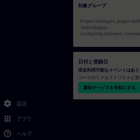
対象グループ
- Project managers, project staf
- Technologists
- configuring engineers, Commis
日付と登録日
現在利用可能なイベントはあり
コースのリクエストリストに登
通知サービスを有効にする
settings
設定
apps
アプリ
help_outline
ヘルプ