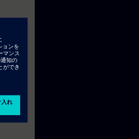
ons in Batch
nd their
gineering.