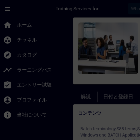
メインコンテンツ
ページが読み込まれました
menu
Training Services for Digital Industries
コース - SIMATIC 
home
ホーム
group_work
チャネル
explore
カタログ
timeline
ラーニングパス
assignment_turned_in
エントリー試験
解説
日付と登録日
account_circle
プロファイル
コンテンツ
info
当社について
- Batch terminology,S88 terms,S
- Windows and BATCH Applicatio