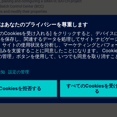
g, planing and configuring a SIMATIC BATCH project
 Batch Control Center (BCC)
es and modify their properties
e
ining control of batch processing
ving system
rs and assistants, configuring engineers and users of PCS 7 configurati
ch Basics and the SIMATIC Batch interfaces to the automation systems a
engineering, control and feedback control systems and process control en
rse
"ST-PCS7SYS"
is recommended
oject planning of SIMATIC PCS 7