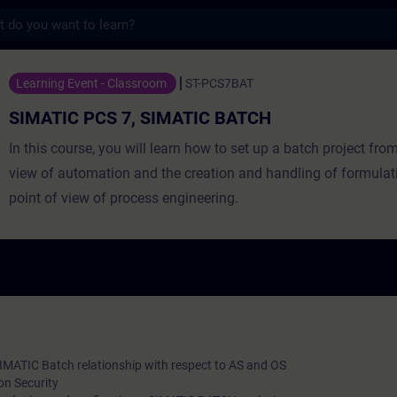
s
PCS 7, SIMATIC BATCH - トレーニング -
Learning Event - Classroom
ST-PCS7BAT
SIMATIC PCS 7, SIMATIC BATCH
In this course, you will learn how to set up a batch project from
view of automation and the creation and handling of formulat
point of view of process engineering.
IMATIC Batch relationship with respect to AS and OS
n Security