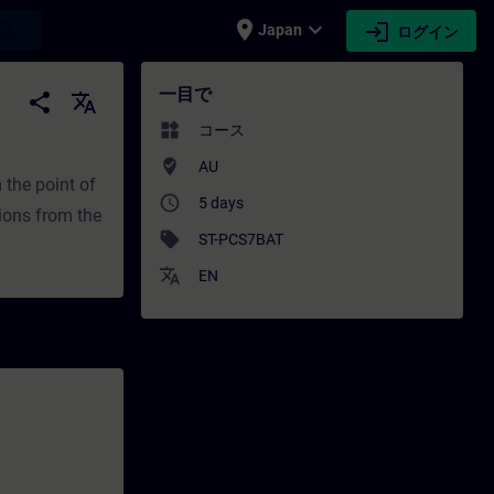
place
expand_more
login
earch
Japan
ログイン
 トレーニング - 専門家開発 | SITRAIN
一目で
share
translate
widgets
コース
where_to_vote
AU
 the point of
access_time
5 days
ions from the
sell
ST-PCS7BAT
translate
EN