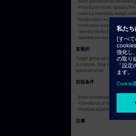
- Basic procedure for developin
- Procedural model, operate the
- Creating materials, assign cod
- Recipe editor and master recip
- Production orders,batches cha
- Operate the BATCH Control
- Operate the reports and archi
客観的
Target group are project manage
processes. They learn about bat
administration
前提条件
- Basic knowledge of electrical 
- Attendance of the system cou
- Practical experience in the pr
目標
-