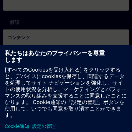
解説
コンテンツ
Vérifiez si vous êtes prêt pour le cours :
Ce test vous permet de savoir si vous avez les connaissances de
base requises.
Le test se compose de
10 questions
.
Il
n'y a pas de limite de temps
.
Si vous répondez
correctement à plus de 70%
des
questions, vous êtes prêt pour le cours.
Si vous obtenez
moins de 70%
, nous vous conseillns alor
de participer au
Cours sur le système SIMATIC PCS 7
(ST-
PCS7SYS) afin d'approfondir vos connaissances de base.