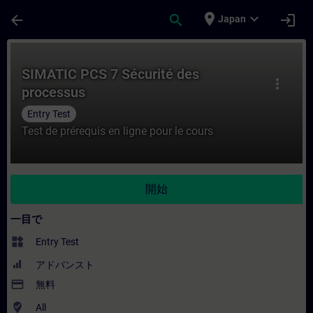
メインコンテンツ
ページが読み込まれました
place
expand_more
arrow_back
search
login
Japan
コース - SIMATIC PCS 7 Sécurité de
SIMATIC PCS 7 Sécurité des
more_vert
processus
Entry Test
Test de prérequis en ligne pour le cours
開始
一目で
widgets
Entry Test
アドバンスト
payment
無料
where_to_vote
All