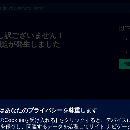
s
以
し訳ございません！
問題が発生しました
問