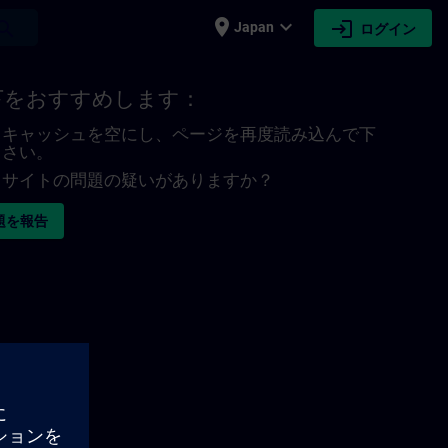
place
expand_more
login
earch
Japan
ログイン
下をおすすめします：
キャッシュを空にし、ページを再度読み込んで下
さい。
サイトの問題の疑いがありますか？
題を報告