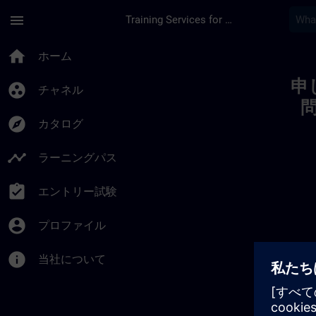
メインコンテンツ
ページが読み込まれました
menu
Training Services for Digital Industries
Toc | SITRAIN
home
ホーム
申
group_work
チャネル
explore
カタログ
timeline
ラーニングパス
assignment_turned_in
エントリー試験
account_circle
プロファイル
info
当社について