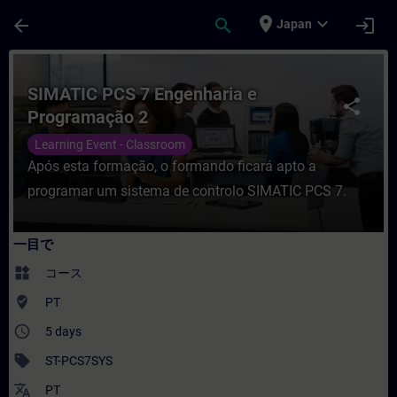
メインコンテンツ
ページが読み込まれました
place
expand_more
arrow_back
search
login
Japan
コース - SIMATIC PCS 7 Engenharia 
SIMATIC PCS 7 Engenharia e
share
Programação 2
Learning Event - Classroom
Após esta formação, o formando ficará apto a
programar um sistema de controlo SIMATIC PCS 7.
一目で
widgets
コース
where_to_vote
PT
access_time
5 days
sell
ST-PCS7SYS
translate
PT