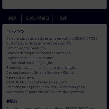
解説
日付と登録日
見積
コンテンツ
Características gerais do sistema de controlo SIMATIC PCS 7;
Customização de Sistema de operação (OS);
Sistema de arquivamento;
Funções de bloqueio e modos de operação;
Engenharia de dados em massa;
Passos finais da configuração;
Blocos de utilizador – atributos e visualização;
Demonstração do Sistema Servidor – Cliente;
Regras de sintaxe;
SIMATIC PCS 7 documentação e suporte;
Exercícios no kit pedagógico PCS 7, com analogias á
automação de processos até ao nível da supervisão.
客観的
O formando desenvolve um projeto em SIMATIC PCS 7, assim