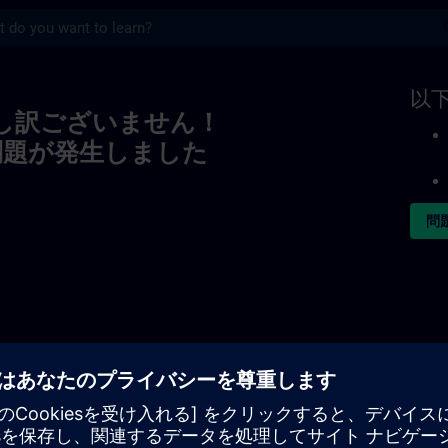
s
以
し訳ございません！
問題が発生しました
問