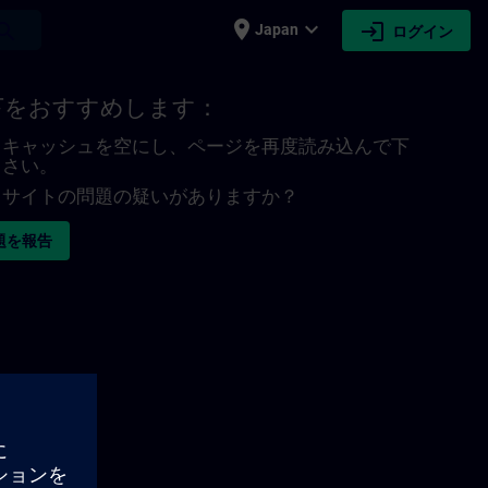
place
expand_more
login
earch
Japan
ログイン
下をおすすめします：
キャッシュを空にし、ページを再度読み込んで下
さい。
サイトの問題の疑いがありますか？
題を報告