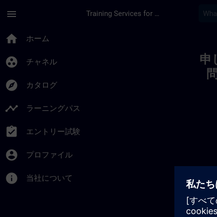
メインコンテンツ
ページが読み込まれました
menu
Training Services for Digital Industries
Toc | SITRAIN
home
ホーム
申
group_work
チャネル
explore
カタログ
timeline
ラーニングパス
assignment_turned_in
エントリー試験
account_circle
プロファイル
info
当社について