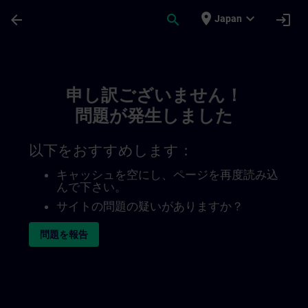
メインコンテンツ
ページが読み込まれました
place
expand_more
arrow_back
search
login
Japan
Toc | SITRAIN
申し訳ございません！
問題が発生しました
以下をおすすめします：
キャッシュを空にし、ページを再度読み込
んで下さい。
サイトの問題の疑いがありますか？
問題を報告