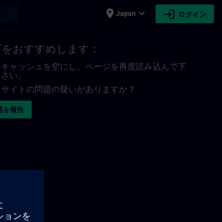
place
expand_more
login
earch
Japan
ログイン
下をおすすめします：
キャッシュを空にし、ページを再度読み込んで下
さい。
サイトの問題の疑いがありますか？
題を報告