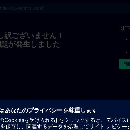
s
以
し訳ございません！
問題が発生しました
問