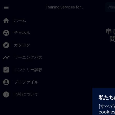
メインコンテンツ
ページが読み込まれました
menu
Training Services for Digital Industries
Toc | SITRAIN
home
ホーム
申
group_work
チャネル
explore
カタログ
timeline
ラーニングパス
assignment_turned_in
エントリー試験
account_circle
プロファイル
info
当社について