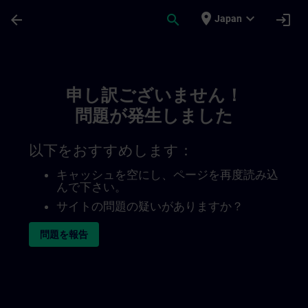
メインコンテンツ
ページが読み込まれました
place
expand_more
arrow_back
search
login
Japan
Toc | SITRAIN
申し訳ございません！
問題が発生しました
以下をおすすめします：
キャッシュを空にし、ページを再度読み込
んで下さい。
サイトの問題の疑いがありますか？
問題を報告