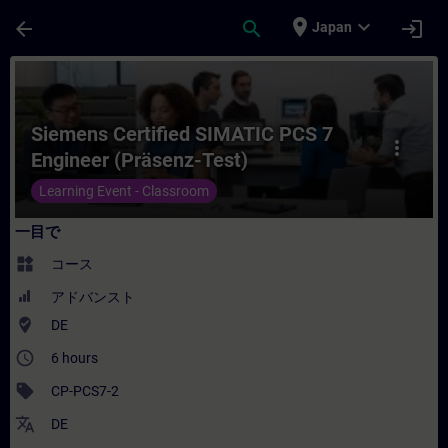
メインコンテンツ
ページが読み込まれました
place
expand_more
arrow_back
search
login
Japan
コース - Siemens Certified SIMATIC P
Siemens Certified SIMATIC PCS 7
more_vert
Engineer (Präsenz-Test)
Learning Event - Classroom
一目で
widgets
コース
アドバンスト
where_to_vote
DE
access_time
6 hours
sell
CP-PCS7-2
translate
DE