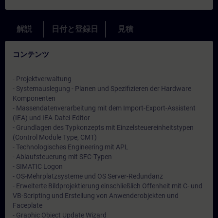
解説
日付と登録日
見積
コンテンツ
- Projektverwaltung
- Systemauslegung - Planen und Spezifizieren der Hardware
Komponenten
- Massendatenverarbeitung mit dem Import-Export-Assistent
(IEA) und IEA-Datei-Editor
- Grundlagen des Typkonzepts mit Einzelsteuereinheitstypen
(Control Module Type, CMT)
- Technologisches Engineering mit APL
- Ablaufsteuerung mit SFC-Typen
- SIMATIC Logon
- OS-Mehrplatzsysteme und OS Server-Redundanz
- Erweiterte Bildprojektierung einschließlich Offenheit mit C- und
VB-Scripting und Erstellung von Anwenderobjekten und
Faceplate
- Graphic Object Update Wizard