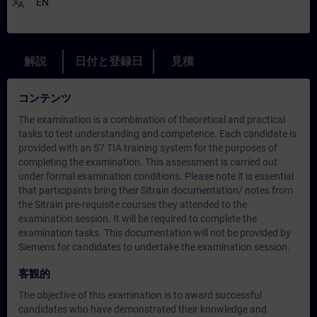
translate
EN
解説
日付と登録日
見積
コンテンツ
The examination is a combination of theoretical and practical
tasks to test understanding and competence. Each candidate is
provided with an S7 TIA training system for the purposes of
completing the examination. This assessment is carried out
under formal examination conditions. Please note it is essential
that participants bring their Sitrain documentation/ notes from
the Sitrain pre-requisite courses they attended to the
examination session. It will be required to complete the
examination tasks. This documentation will not be provided by
Siemens for candidates to undertake the examination session.
客観的
The objective of this examination is to award successful
candidates who have demonstrated their knowledge and