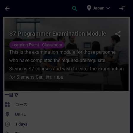
メインコンテンツ
ページが読み込まれました
place
expand_more
arrow_back
search
login
Japan
コース - S7 Programmer Examination
S7 Programmer Examination Module
share
Learning Event - Classroom
This is the examination module for those personnel
who have completed the required pre-requisite
Siemens S7 courses and wish to enter the examination
for Siemens Cer...
詳しく見る
一目で
widgets
コース
where_to_vote
UK_IE
access_time
1 days