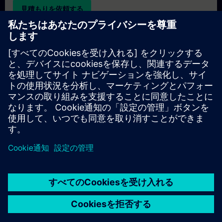
見積もりを依頼する
専用トレーニングのお問い合わせ
オンサイト、オンライン、または当社のSITRAINトレーニング
センターでの専用トレーニングコースの見積もりをご希望の場
合は、以下の問い合わせフォームにご記入ください。このタイ
プのお問い合わせは、大人数（6名以上）のグループに適して
います。ご連絡先とトレーニングのご要望をご入力いただく
と、当社から見積もりをお送りいたします。
専用見積もりを依頼する
© Siemens AG 2026
home
group_work
explore
timeline
more_horiz
Corporate Information
クッキー通知
利用規約とプライバシーポリ
ホーム
チャネル
カタログ
学習パス
詳しく見る