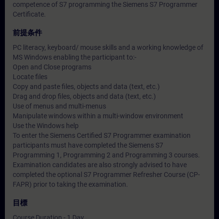
competence of S7 programming the Siemens S7 Programmer
Certificate.
前提条件
PC literacy, keyboard/ mouse skills and a working knowledge of
MS Windows enabling the participant to:-
Open and Close programs
Locate files
Copy and paste files, objects and data (text, etc.)
Drag and drop files, objects and data (text, etc.)
Use of menus and multi-menus
Manipulate windows within a multi-window environment
Use the Windows help
To enter the Siemens Certified S7 Programmer examination
participants must have completed the Siemens S7
Programming 1, Programming 2 and Programming 3 courses.
Examination candidates are also strongly advised to have
completed the optional S7 Programmer Refresher Course (CP-
FAPR) prior to taking the examination.
目標
Course Duration - 1 Day