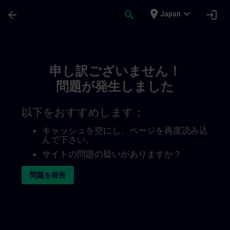
メインコンテンツ
ページが読み込まれました
place
expand_more
arrow_back
search
login
Japan
Toc | SITRAIN
申し訳ございません！
問題が発生しました
以下をおすすめします：
キャッシュを空にし、ページを再度読み込
んで下さい。
サイトの問題の疑いがありますか？
問題を報告