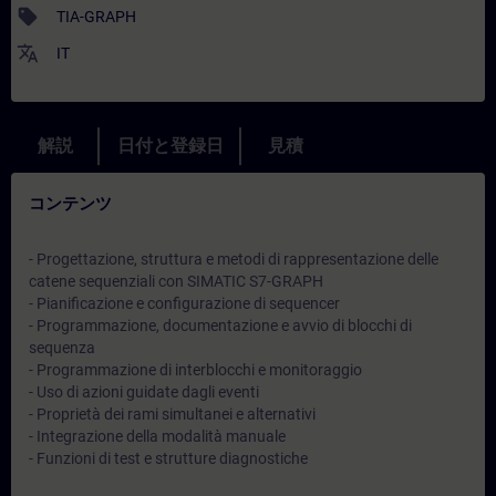
sell
TIA-GRAPH
translate
IT
解説
日付と登録日
見積
コンテンツ
- Progettazione, struttura e metodi di rappresentazione delle
catene sequenziali con SIMATIC S7-GRAPH
- Pianificazione e configurazione di sequencer
- Programmazione, documentazione e avvio di blocchi di
sequenza
- Programmazione di interblocchi e monitoraggio
- Uso di azioni guidate dagli eventi
- Proprietà dei rami simultanei e alternativi
- Integrazione della modalità manuale
- Funzioni di test e strutture diagnostiche