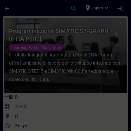
メインコンテンツ
ページが読み込まれました
place
expand_more
arrow_back
search
login
Japan
コース - Programmazione SIMATIC S7-
Programmazione SIMATIC S7-GRAPH
more_vert
in TIA Portal
Learning Event - Classroom
Il Totally Integrated Automation Portal (TIA Portal)
offre l'ambiente di lavoro per lo sviluppo integrato con
SIMATIC STEP 7 e SIMATIC WinCC.Partecipando a
queto cor...
詳しく見る
一目で
widgets
コース
where_to_vote
IT
access_time
2 days