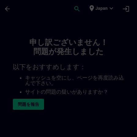
メインコンテンツ
ページが読み込まれました
place
expand_more
arrow_back
search
login
Japan
Toc | SITRAIN
申し訳ございません！
問題が発生しました
以下をおすすめします：
キャッシュを空にし、ページを再度読み込
んで下さい。
サイトの問題の疑いがありますか？
問題を報告