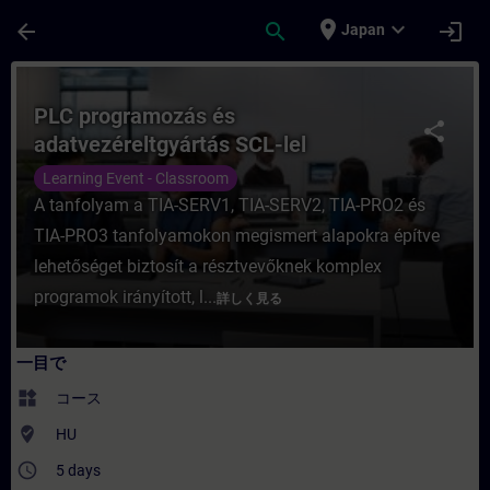
メインコンテンツ
ページが読み込まれました
place
expand_more
arrow_back
search
login
Japan
コース - PLC programozás és adatvez
PLC programozás és
share
adatvezéreltgyártás SCL-lel
Learning Event - Classroom
A tanfolyam a TIA-SERV1, TIA-SERV2, TIA-PRO2 és
TIA-PRO3 tanfolyamokon megismert alapokra építve
lehetőséget biztosít a résztvevőknek komplex
programok irányított, l...
詳しく見る
一目で
widgets
コース
where_to_vote
HU
access_time
5 days