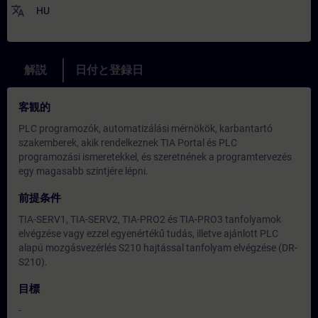
translate
HU
解説
日付と登録日
客観的
PLC programozók, automatizálási mérnökök, karbantartó
szakemberek, akik rendelkeznek TIA Portal és PLC
programozási ismeretekkel, és szeretnének a programtervezés
egy magasabb szintjére lépni.
前提条件
TIA-SERV1, TIA-SERV2, TIA-PRO2 és TIA-PRO3 tanfolyamok
elvégzése vagy ezzel egyenértékű tudás, illetve ajánlott PLC
alapú mozgásvezérlés S210 hajtással tanfolyam elvégzése (DR-
S210).
目標
-