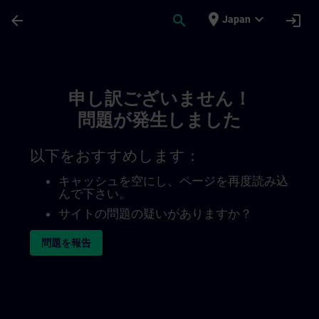
メインコンテンツ
ページが読み込まれました
place
expand_more
arrow_back
search
login
Japan
Toc | SITRAIN
申し訳ございません！
問題が発生しました
以下をおすすめします：
キャッシュを空にし、ページを再度読み込
んで下さい。
サイトの問題の疑いがありますか？
問題を報告