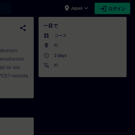
place
expand_more
login
earch
Japan
ログイン
トレーニング - 専門家開発 | SITRAIN
一目で
share
widgets
コース
where_to_vote
FI
skurssin
access_time
2 days
peruskurssin
translate
FI
li on siis
 PCS7-versiota