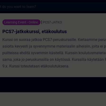
s
okurssi, etäkoulutus - トレーニング - 
Learning Event - Online
PCS7-JATKO
PCS7-jatkokurssi, etäkoulutus
Kurssi on suoraa jatkoa PCS7-peruskurssille. Kertaamme peru
asioita kevyesti ja syvennymme materiaalin aiheisiin, joita ei 
puitteissa ehditä syvemmin käsitellä. Kurssin koulutusmateriaa
sama, joka jo peruskurssilla on käytössä. Kurssilla käytetään
9.x. Kurssi toteutetaan etäkoulutuksena.