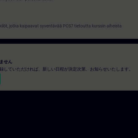
löt, jotka kaipaavat syventävää PCS7 tietoutta kurssin aiheista
ません
録していただければ、新しい日程が決定次第、お知らせいたします。