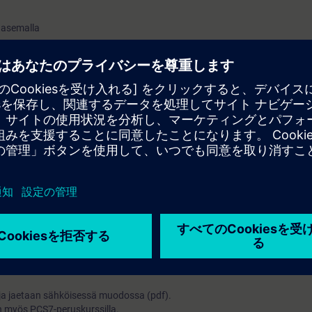
S asemalla
 tilatiedot
ointi
lat
l Typejä hyödyntäen
inti
 tai vastaavat tiedot
elluksen välityksellä. Koulutettavalla on pääsy koulutuksen virtuaalik
 ja jaetaan sähköisessä muodossa (pdf).
n myös PCS7-peruskurssilla.