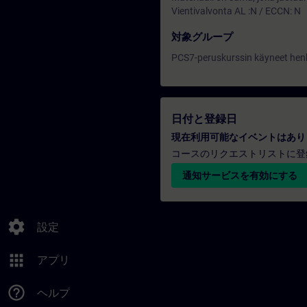
Vientivalvonta AL :N / ECCN: N
対象グループ
PCS7-peruskurssin käyneet henki
日付と登録日
現在利用可能なイベントはあり
コースのリクエストリストに登
通知サービスを有効にする
settings
設定
apps
アプリ
help_outline
ヘルプ