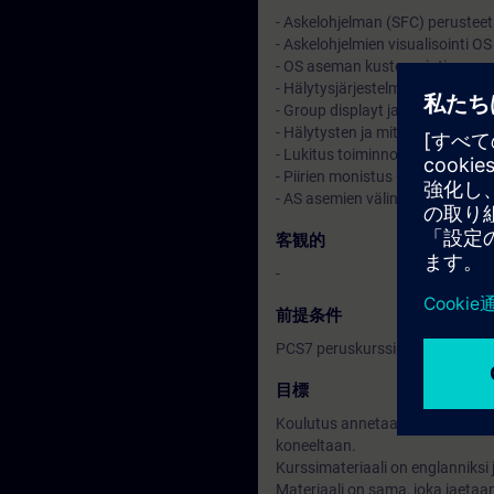
- Askelohjelman (SFC) perusteet
- Askelohjelmien visualisointi O
- OS aseman kustomointi
- Hälytysjärjestelmän perusteet
- Group displayt ja status display
- Hälytysten ja mittausten arkist
- Lukitus toiminnot ja operointiti
- Piirien monistus Control Modu
- AS asemien välinen kommuniko
客観的
-
前提条件
PCS7 peruskurssin suorittaminen
目標
Koulutus annetaan MS Teams sov
koneeltaan.
Kurssimateriaali on englanniksi
Materiaali on sama, joka jaetaa