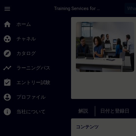
メインコンテンツ
ページが読み込まれました
menu
Training Services for Digital Industries
コース - PCS7-jatk
home
ホーム
group_work
チャネル
explore
カタログ
timeline
ラーニングパス
assignment_turned_in
エントリー試験
account_circle
プロファイル
info
解説
日付と登録日
当社について
コンテンツ