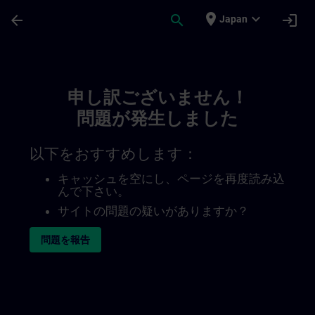
メインコンテンツ
ページが読み込まれました
place
expand_more
arrow_back
search
login
Japan
Toc | SITRAIN
申し訳ございません！
問題が発生しました
以下をおすすめします：
キャッシュを空にし、ページを再度読み込
んで下さい。
サイトの問題の疑いがありますか？
問題を報告