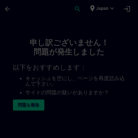
メインコンテンツ
ページが読み込まれました
place
expand_more
arrow_back
search
login
Japan
Toc | SITRAIN
申し訳ございません！
問題が発生しました
以下をおすすめします：
キャッシュを空にし、ページを再度読み込
んで下さい。
サイトの問題の疑いがありますか？
問題を報告