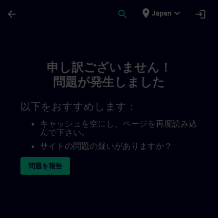
メインコンテンツ
ページが読み込まれました
place
expand_more
arrow_back
search
login
Japan
Toc | SITRAIN
申し訳ございません！
問題が発生しました
以下をおすすめします：
キャッシュを空にし、ページを再度読み込
んで下さい。
サイトの問題の疑いがありますか？
問題を報告