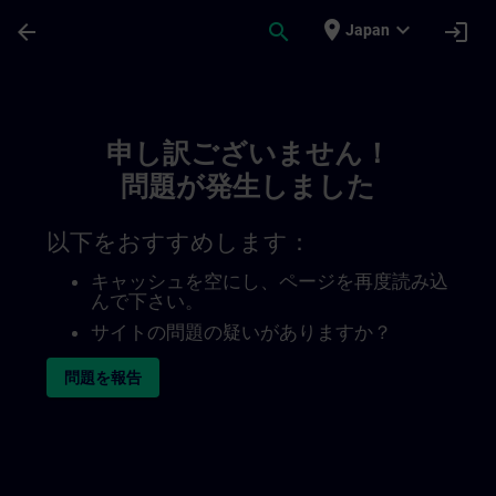
メインコンテンツ
ページが読み込まれました
place
expand_more
arrow_back
search
login
Japan
Toc | SITRAIN
申し訳ございません！
問題が発生しました
以下をおすすめします：
キャッシュを空にし、ページを再度読み込
んで下さい。
サイトの問題の疑いがありますか？
問題を報告