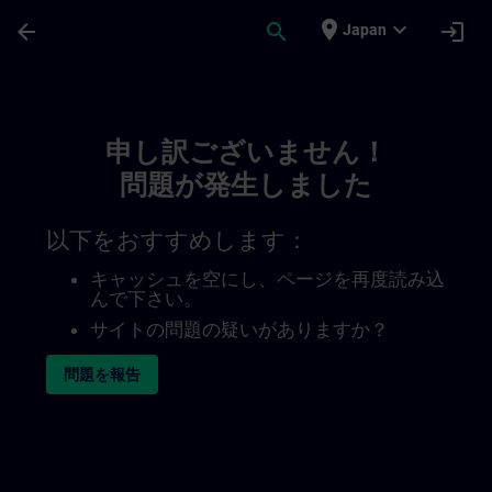
メインコンテンツ
ページが読み込まれました
place
expand_more
arrow_back
search
login
Japan
Toc | SITRAIN
申し訳ございません！
問題が発生しました
以下をおすすめします：
キャッシュを空にし、ページを再度読み込
んで下さい。
サイトの問題の疑いがありますか？
問題を報告