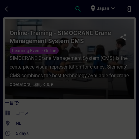
メインコンテンツ
ページが読み込まれました
place
expand_more
arrow_back
search
login
Japan
コース - Online-Training - SIMOCRAN
Online-Training - SIMOCRANE Crane
share
Management System CMS
Engineering
Learning Event - Online
SIMOCRANE Crane Management System (CMS) is the
centerpiece visual representation for cranes. Siemens‘
CMS combines the best technology available for crane
operators,...
詳しく見る
一目で
widgets
コース
where_to_vote
NL
access_time
5 days