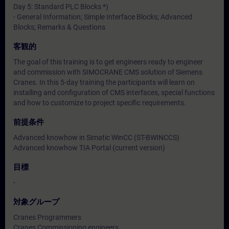
Day 5: Standard PLC Blocks *)
- General Information; Simple Interface Blocks; Advanced
Blocks; Remarks & Questions
客観的
The goal of this training is to get engineers ready to engineer
and commission with SIMOCRANE CMS solution of Siemens
Cranes. In this 5-day training the participants will learn on
installing and configuration of CMS interfaces, special functions
and how to customize to project specific requirements.
前提条件
Advanced knowhow in Simatic WinCC (ST-BWINCCS)
Advanced knowhow TIA Portal (current version)
目標
-
対象グループ
Cranes Programmers
Cranes Commissioning engineers