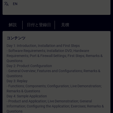
translate
EN
解説
日付と登録日
見積
コンテンツ
Day 1: Introduction, Installation and First Steps
- Software Requirements; Installation DVD; Hardware
Requirements; Port & Firewall Settings; First Steps; Remarks &
Questions
Day 2: Product Configuration
- General Overview; Features and Configurations; Remarks &
Questions
Day 3: Replay
- Functions; Components; Configuration; Live Demonstration;
Remarks & Questions
Day 4: Sample Application
- Product and Application; Live Demonstration; General
Information; Configuring the Application; Exercises; Remarks &
Questions