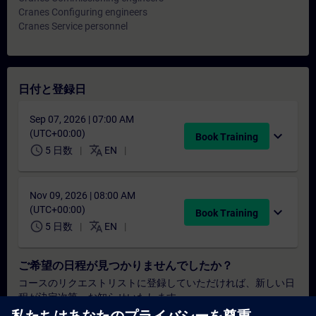
Cranes Configuring engineers
Cranes Service personnel
日付と登録日
Sep 07, 2026 | 07:00 AM
(UTC+00:00)
expand_more
Book Training
schedule
translate
5 日数
EN
Nov 09, 2026 | 08:00 AM
(UTC+00:00)
expand_more
Book Training
schedule
translate
5 日数
EN
ご希望の日程が見つかりませんでしたか？
コースのリクエストリストに登録していただければ、新しい日
程が決定次第、お知らせいたします。