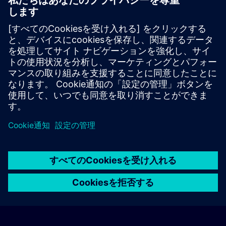
通知サービスを有効にする
個別見積もり
本トレーニングの標準価格表（例：購買部門向け）をご希望の
場合は、以下のリンクをクリックしてください。まず、お客様
の基本情報をご入力いただくと、その後、見積書がメールで送
付されます。
見積もりを依頼する
© Siemens AG 2026
home
group_work
explore
timeline
more_horiz
Corporate Information
クッキー通知
利用規約とプライバシーポリ
ホーム
チャネル
カタログ
学習パス
詳しく見る
シー
連絡先