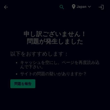
メインコンテンツ
ページが読み込まれました
place
expand_more
arrow_back
search
login
Japan
Toc | SITRAIN
申し訳ございません！
問題が発生しました
以下をおすすめします：
キャッシュを空にし、ページを再度読み込
んで下さい。
サイトの問題の疑いがありますか？
問題を報告