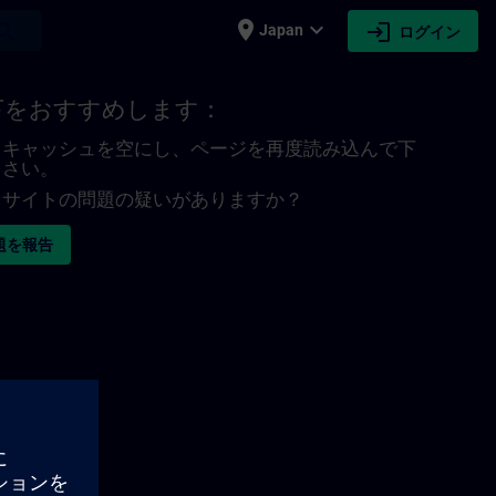
place
expand_more
login
earch
Japan
ログイン
下をおすすめします：
キャッシュを空にし、ページを再度読み込んで下
さい。
サイトの問題の疑いがありますか？
題を報告