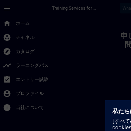
メインコンテンツ
ページが読み込まれました
menu
Training Services for Digital Industries
Toc | SITRAIN
home
ホーム
申
group_work
チャネル
explore
カタログ
timeline
ラーニングパス
assignment_turned_in
エントリー試験
account_circle
プロファイル
info
当社について