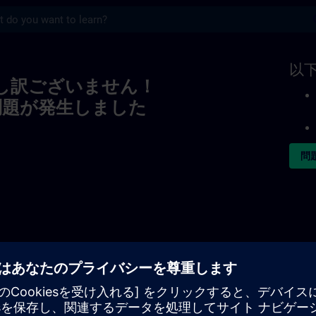
s
以
し訳ございません！
問題が発生しました
問