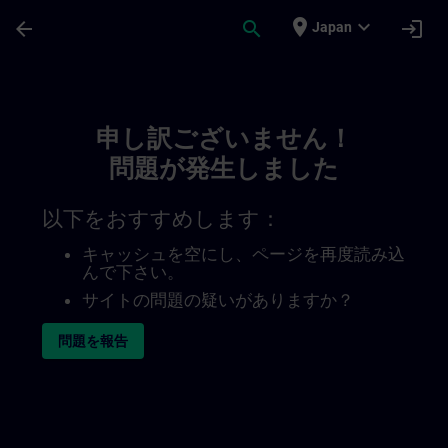
メインコンテンツ
ページが読み込まれました
place
expand_more
arrow_back
search
login
Japan
Toc | SITRAIN
申し訳ございません！
問題が発生しました
以下をおすすめします：
キャッシュを空にし、ページを再度読み込
んで下さい。
サイトの問題の疑いがありますか？
問題を報告