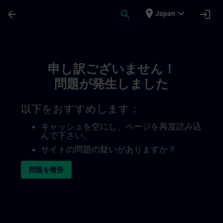
メインコンテンツ
ページが読み込まれました
place
expand_more
arrow_back
search
login
Japan
Toc | SITRAIN
申し訳ございません！
問題が発生しました
以下をおすすめします：
キャッシュを空にし、ページを再度読み込
んで下さい。
サイトの問題の疑いがありますか？
問題を報告