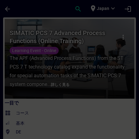
メインコンテンツ
ページが読み込まれました
place
expand_more
arrow_back
search
login
Japan
コース - SIMATIC PCS 7 Advanced Proc
SIMATIC PCS 7 Advanced Process
more_vert
Functions (Online Training)
Learning Event - Online
The APF (Advanced Process Functions) from the ST
PCS 7 T technology catalog expand the functionality
for special automation tasks of the SIMATIC PCS 7
system compone...
詳しく見る
一目で
widgets
コース
基本
where_to_vote
DE