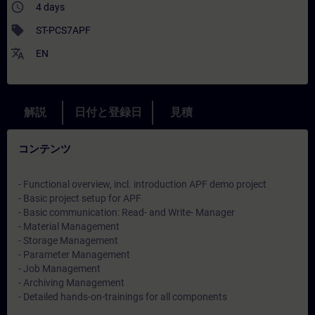
access_time
4 days
sell
ST-PCS7APF
translate
EN
解説
日付と登録日
見積
コンテンツ
- Functional overview, incl. introduction APF demo project
- Basic project setup for APF
- Basic communication: Read- and Write- Manager
- Material Management
- Storage Management
- Parameter Management
- Job Management
- Archiving Management
- Detailed hands-on-trainings for all components