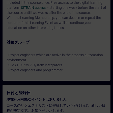
Included in the course price: Free access to the digital learning
platform
SITRAIN access
– starting one week before the start of
the course until two weeks after the end of the course.
With the Learning Membership, you can deepen or repeat the
content of this Learning Event as well as continue your
education on other interesting topics.
.
対象グループ
- Project engineers which are active in the process automation
environment
- SIMATIC PCS 7 System integrators
- Project engineers and programmer
日付と登録日
現在利用可能なイベントはありません
コースのリクエストリストに登録していただければ、新しい日
程が決定次第、お知らせいたします。