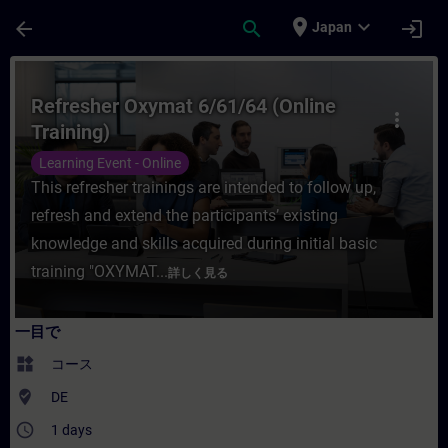
メインコンテンツ
ページが読み込まれました
place
expand_more
arrow_back
search
login
Japan
コース - Refresher Oxymat 6/61/64 (O
Refresher Oxymat 6/61/64 (Online
more_vert
Training)
Learning Event - Online
This refresher trainings are intended to follow up,
refresh and extend the participants’ existing
knowledge and skills acquired during initial basic
training "OXYMAT...
詳しく見る
一目で
widgets
コース
where_to_vote
DE
access_time
1 days