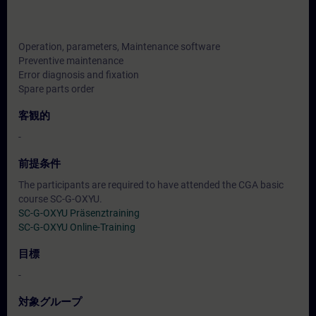
Operation, parameters, Maintenance software
Preventive maintenance
Error diagnosis and fixation
Spare parts order
客観的
-
前提条件
The participants are required to have attended the CGA basic
course SC-G-OXYU.
SC-G-OXYU Präsenztraining
SC-G-OXYU Online-Training
目標
-
対象グループ