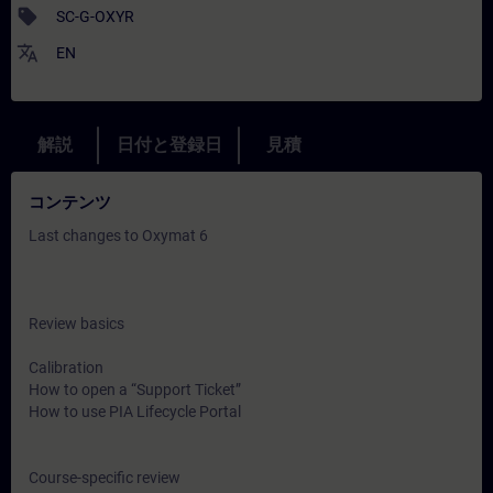
sell
SC-G-OXYR
translate
EN
解説
日付と登録日
見積
コンテンツ
Last changes to Oxymat 6
Review basics
Calibration
How to open a “Support Ticket”
How to use PIA Lifecycle Portal
Course-specific review