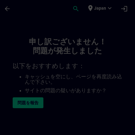
メインコンテンツ
ページが読み込まれました
place
expand_more
arrow_back
search
login
Japan
Toc | SITRAIN
申し訳ございません！
問題が発生しました
以下をおすすめします：
キャッシュを空にし、ページを再度読み込
んで下さい。
サイトの問題の疑いがありますか？
問題を報告