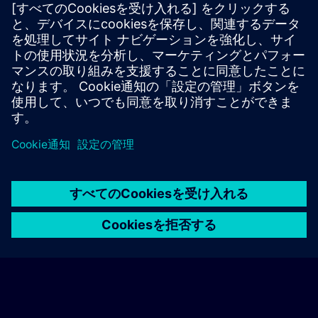
専用トレーニングのお問い合わせ
オンサイト、オンライン、または当社のSITRAINトレーニング
センターでの専用トレーニングコースの見積もりをご希望の場
合は、以下の問い合わせフォームにご記入ください。このタイ
プのお問い合わせは、大人数（6名以上）のグループに適して
います。ご連絡先とトレーニングのご要望をご入力いただく
と、当社から見積もりをお送りいたします。
専用見積もりを依頼する
© Siemens AG 2026
home
group_work
explore
timeline
more_horiz
Corporate Information
クッキー通知
利用規約とプライバシーポリ
ホーム
チャネル
カタログ
学習パス
詳しく見る
シー
連絡先