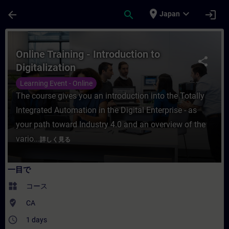
メインコンテンツ
ページが読み込まれました
place
expand_more
arrow_back
search
login
Japan
コース - Online Training - Introducti
Online Training - Introduction to
share
Digitalization
Learning Event - Online
The course gives you an introduction into the Totally
Integrated Automation in the Digital Enterprise - as
your path toward Industry 4.0 and an overview of the
vario...
詳しく見る
一目で
widgets
コース
where_to_vote
CA
access_time
1 days