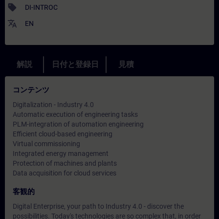
sell
DI-INTROC
translate
EN
解説
日付と登録日
見積
コンテンツ
Digitalization - Industry 4.0
Automatic execution of engineering tasks
PLM-integration of automation engineering
Efficient cloud-based engineering
Virtual commissioning
Integrated energy management
Protection of machines and plants
Data acquisition for cloud services
客観的
Digital Enterprise, your path to Industry 4.0 - discover the
possibilities. Today's technologies are so complex that, in order