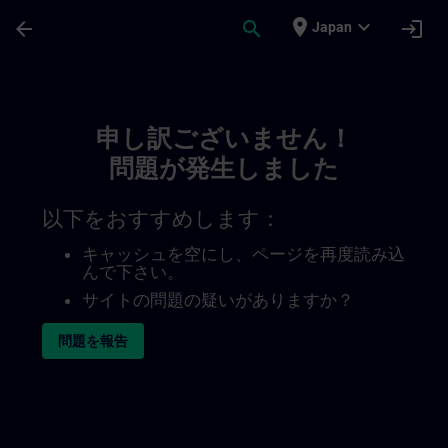
メインコンテンツ
ページが読み込まれました
place
expand_more
arrow_back
search
login
Japan
Toc | SITRAIN
申し訳ございません！
問題が発生しました
以下をおすすめします：
キャッシュを空にし、ページを再度読み込
んで下さい。
サイトの問題の疑いがありますか？
問題を報告