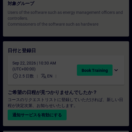
対象グループ
Users of the software such as energy management officers and
controllers.
Commissioners of the software such as hardware
日付と登録日
Sep 22, 2026 | 10:30 AM
(UTC+00:00)
expand_more
Book Training
schedule
translate
2.5 日数
EN
ご希望の日程が見つかりませんでしたか？
コースのリクエストリストに登録していただければ、新しい日
程が決定次第、お知らせいたします。
通知サービスを有効にする