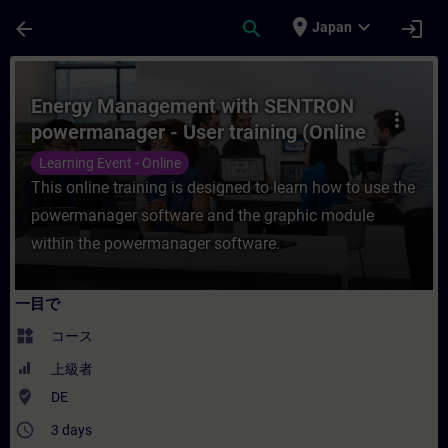
メインコンテンツ
ページが読み込まれました
place
expand_more
arrow_back
search
login
Japan
コース - Energy Management with SENTR
Energy Management with SENTRON
more_vert
powermanager - User training (Online
Training)
Learning Event - Online
This online training is designed to learn how to use the
powermanager software and the graphic module
within the powermanager software.
一目で
widgets
コース
上級者
where_to_vote
DE
access_time
3 days