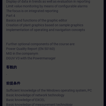
Display of data in trends as well as evaluation in reporting
Limit value monitoring by means of configurable alarms
The focus is on integrated reporting
Part 4
Basics and functions of the graphic editor
Creation of plant graphics based on sample graphics
Implementation of operating and navigation concepts
Further optional components of the course are:
Power Quality Report (EN 50160)
MID in the companym
DGUV V3 with the Powermanager
客観的
-
前提条件
Sufficient knowledge of the Windows operating system, PC
Basic knowledge of network technology
Basic knowledge of EXCEL
Basic knowledge of measurement technology