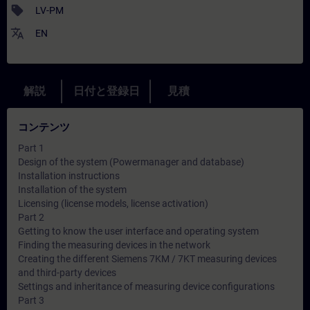
sell
LV-PM
translate
EN
解説
日付と登録日
見積
コンテンツ
Part 1
Design of the system (Powermanager and database)
Installation instructions
Installation of the system
Licensing (license models, license activation)
Part 2
Getting to know the user interface and operating system
Finding the measuring devices in the network
Creating the different Siemens 7KM / 7KT measuring devices
and third-party devices
Settings and inheritance of measuring device configurations
Part 3