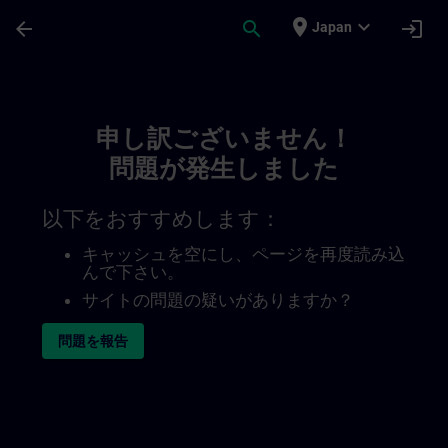
メインコンテンツ
ページが読み込まれました
place
expand_more
arrow_back
search
login
Japan
Toc | SITRAIN
申し訳ございません！
問題が発生しました
以下をおすすめします：
キャッシュを空にし、ページを再度読み込
んで下さい。
サイトの問題の疑いがありますか？
問題を報告