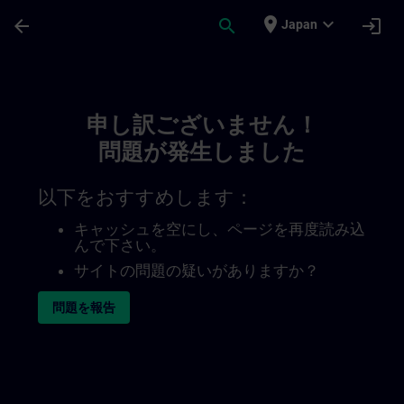
メインコンテンツ
ページが読み込まれました
place
expand_more
arrow_back
search
login
Japan
Toc | SITRAIN
申し訳ございません！
問題が発生しました
以下をおすすめします：
キャッシュを空にし、ページを再度読み込
んで下さい。
サイトの問題の疑いがありますか？
問題を報告