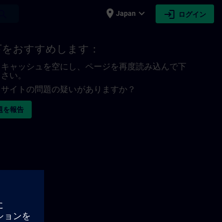
place
expand_more
login
earch
Japan
ログイン
下をおすすめします：
キャッシュを空にし、ページを再度読み込んで下
さい。
サイトの問題の疑いがありますか？
題を報告