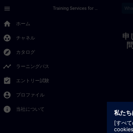
メインコンテンツ
ページが読み込まれました
menu
Training Services for Digital Industries
Toc | SITRAIN
home
ホーム
申
group_work
チャネル
explore
カタログ
timeline
ラーニングパス
assignment_turned_in
エントリー試験
account_circle
プロファイル
info
当社について