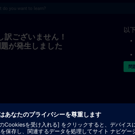
s
以
し訳ございません！
問題が発生しました
問