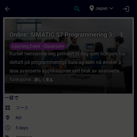
メインコンテンツ
ページが読み込まれました
place
expand_more
arrow_back
search
login
Japan
コース - Online: SIMATIC S7 Progra
Online: SIMATIC S7 Programmering 3
more_vert
Learning Event - Classroom
Kurset henvender seg primært til deg som tidligere har
deltatt på programmerings kurs og som nå ønsker å
løse avanserte applikasjoner ved bruk av avanserte
funksjone...
詳しく見る
一目で
widgets
コース
where_to_vote
NO
access_time
5 days