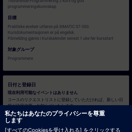
Tilsvarende Programmering 2 kurs og god
programmeringskunnskap
目標
Praktiske øvelser utføres på SIMATIC S7-300.
Kursdokumentasjonen er på engelsk.
Påmelding gjøres i Kurskalender senest 1 uke før kursstart
対象グループ
Programmere
日付と登録日
現在利用可能なイベントはありません
コースのリクエストリストに登録していただければ、新しい日
程が決定次第、お知らせいたします。
通知サービスを有効にする