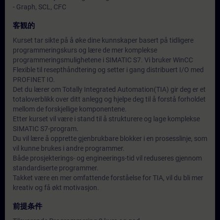
- Graph, SCL, CFC
客観的
Kurset tar sikte på å øke dine kunnskaper basert på tidligere
programmeringskurs og lære de mer komplekse
programmeringsmulighetene i SIMATIC S7. Vi bruker WinCC
Flexible til resepthåndtering og setter i gang distribuert I/O med
PROFINET IO.
Det du lærer om Totally Integrated Automation(TIA) gir deg er et
totaloverblikk over ditt anlegg og hjelpe deg til å forstå forholdet
mellom de forskjellige komponentene.
Etter kurset vil være i stand til å strukturere og lage komplekse
SIMATIC S7-program.
Du vil lære å opprette gjenbrukbare blokker i en prosesslinje, som
vil kunne brukes i andre programmer.
Både prosjekterings- og engineerings-tid vil reduseres gjennom
standardiserte programmer.
Takket være en mer omfattende forståelse for TIA, vil du bli mer
kreativ og få økt motivasjon.
前提条件