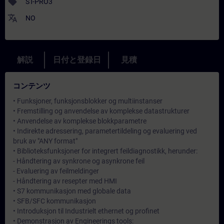
sell
ST-PRO3
translate
NO
解説
日付と登録日
見積
コンテンツ
• Funksjoner, funksjonsblokker og multiinstanser
• Fremstilling og anvendelse av komplekse datastrukturer
• Anvendelse av komplekse blokkparametre
• Indirekte adressering, parametertildeling og evaluering ved
bruk av "ANY format"
• Biblioteksfunksjoner for integrert feildiagnostikk, herunder:
- Håndtering av synkrone og asynkrone feil
- Evaluering av feilmeldinger
- Håndtering av resepter med HMI
• S7 kommunikasjon med globale data
• SFB/SFC kommunikasjon
• Introduksjon til Industrielt ethernet og profinet
• Demonstrasjon av Engineerings tools: