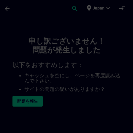
メインコンテンツ
ページが読み込まれました
place
expand_more
arrow_back
search
login
Japan
Toc | SITRAIN
申し訳ございません！
問題が発生しました
以下をおすすめします：
キャッシュを空にし、ページを再度読み込
んで下さい。
サイトの問題の疑いがありますか？
問題を報告