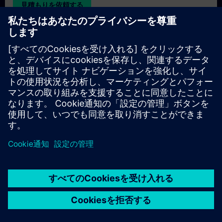
見積もりを依頼する
専用トレーニングのお問い合わせ
オンサイト、オンライン、または当社のSITRAINトレーニング
センターでの専用トレーニングコースの見積もりをご希望の場
合は、以下の問い合わせフォームにご記入ください。このタイ
プのお問い合わせは、大人数（6名以上）のグループに適して
います。ご連絡先とトレーニングのご要望をご入力いただく
と、当社から見積もりをお送りいたします。
専用見積もりを依頼する
© Siemens AG 2026
home
group_work
explore
timeline
more_horiz
Corporate Information
クッキー通知
利用規約とプライバシーポリ
ホーム
チャネル
カタログ
学習パス
詳しく見る