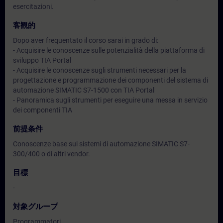
esercitazioni.
客観的
Dopo aver frequentato il corso sarai in grado di:
- Acquisire le conoscenze sulle potenzialità della piattaforma di
sviluppo TIA Portal
- Acquisire le conoscenze sugli strumenti necessari per la
progettazione e programmazione dei componenti del sistema di
automazione SIMATIC S7-1500 con TIA Portal
- Panoramica sugli strumenti per eseguire una messa in servizio
dei componenti TIA
前提条件
Conoscenze base sui sistemi di automazione SIMATIC S7-
300/400 o di altri vendor.
目標
-
対象グループ
Programmatori