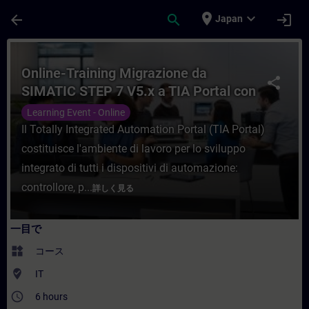
メインコンテンツ
ページが読み込まれました
place
expand_more
arrow_back
search
login
Japan
コース - Online-Training Migrazione d
Online-Training Migrazione da
share
SIMATIC STEP 7 V5.x a TIA Portal con
S7-1500
Learning Event - Online
Il Totally Integrated Automation Portal (TIA Portal)
costituisce l'ambiente di lavoro per lo sviluppo
integrato di tutti i dispositivi di automazione:
controllore, p...
詳しく見る
一目で
widgets
コース
where_to_vote
IT
access_time
6 hours