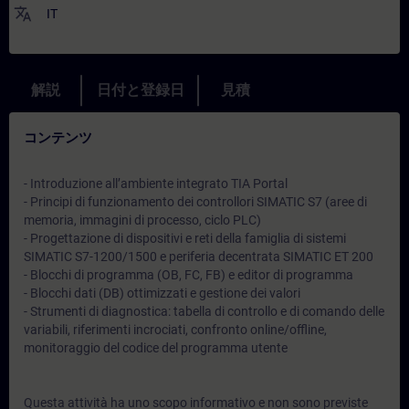
translate
IT
解説
日付と登録日
見積
コンテンツ
- Introduzione all’ambiente integrato TIA Portal
- Principi di funzionamento dei controllori SIMATIC S7 (aree di
memoria, immagini di processo, ciclo PLC)
- Progettazione di dispositivi e reti della famiglia di sistemi
SIMATIC S7-1200/1500 e periferia decentrata SIMATIC ET 200
- Blocchi di programma (OB, FC, FB) e editor di programma
- Blocchi dati (DB) ottimizzati e gestione dei valori
- Strumenti di diagnostica: tabella di controllo e di comando delle
variabili, riferimenti incrociati, confronto online/offline,
monitoraggio del codice del programma utente
Questa attività ha uno scopo informativo e non sono previste